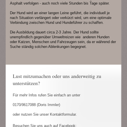
Asphalt verfolgen - auch noch viele Stunden bis Tage später.
Der Hund wird an einer langen Leine geführt, die individuell je
nach Situation verlängert oder verkürzt wird, um eine optimale
Verbindung zwischen Hund und Hundeführer zu schaffen.
Die Ausbildung dauert circa 2-3 Jahre. Der Hund sollte
unempfindlich gegenüber Umweltreizen wie anderen Hunden
oder Katzen, Menschen und Fahrzeugen sein, da er während der
Suche ständig solchen Ablenkungen begegnet.
Lust mitzumachen oder uns anderweitig zu
unterstützen?
Für mehr Infos rufen Sie einfach an unter
0170/9617088 (Doris Immler)
oder nutzen Sie unser Kontaktformular.
Besuchen Sie uns auch auf Facebook: