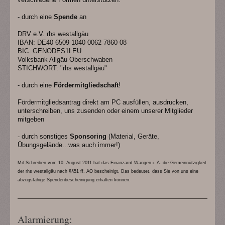
- durch eine
Spende
an
DRV e.V. rhs westallgäu
IBAN:
DE40 6509 1040 0062 7860 08
BIC: GENODES1LEU
Volksbank Allgäu-Oberschwaben
STICHWORT: "rhs westallgäu"
- durch eine
Fördermitgliedschaft
!
Fördermitgliedsantrag direkt am PC ausfüllen, ausdrucken,
unterschreiben,
uns zusenden oder einem unserer Mitglieder
mitgeben
- durch sonstiges
Sponsoring
(Material, Geräte,
Übungsgelände...was auch immer!)
Mit Schreiben vom 10. August 2011 hat das Finanzamt Wangen i. A. die Gemeinnützigkeit
der rhs westallgäu nach §§51 ff. AO bescheinigt. Das bedeutet, dass Sie von uns eine
abzugsfähige Spendenbescheinigung erhalten können.
Alarmierung: